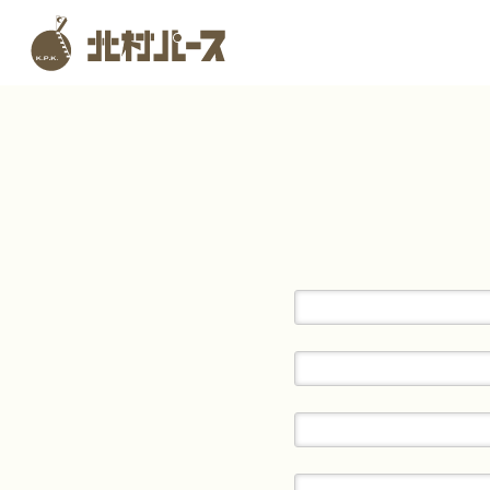
Skip
to
本革 財布 がま口｜印伝｜制
content